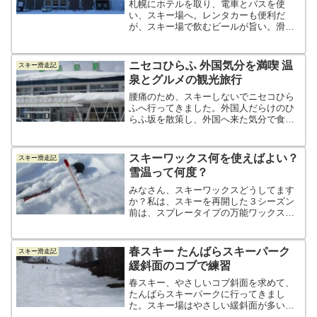
札幌にホテルを取り、電車とバスを使
い、スキー場へ。レンタカーも便利だ
が、スキー場で飲むビールが旨い。滑り
優先ではなく、昼飲み優先での札幌スキ
ー遠征。快適でした。
ニセコひらふ 外国気分を満喫 温
スキー滑走記
泉とグルメの観光旅行
腰痛のため、スキーしないでニセコひら
ふへ行ってきました。外国人だらけのひ
らふ坂を散策し、外国へ来た気分で食事
と温泉を満喫。帰りは登別温泉を経由し
て、新千歳空港へ。意外と楽しいニセコ
の温泉とグルメの旅でした。
スキーワックス何を使えばよい？
スキー滑走記
雪温って何度？
みなさん、スキーワックスどうしてます
か？私は、スキーを再開した３シーズン
前は、スプレータイプの万能ワックスを
使っていました。簡単で何も考えずに塗
れる便利なワックスですが、ある時、感
じたのが、「なんだか滑りが悪い。」
春スキー たんばらスキーパーク
スキー滑走記
「そこそこ滑りはするのだが...
緩斜面のコブで練習
春スキー、やさしいコブ斜面を求めて、
たんばらスキーパークに行ってきまし
た。スキー場はやさしい緩斜面が多いで
すが、冬の道路が険しそう。今回、道路