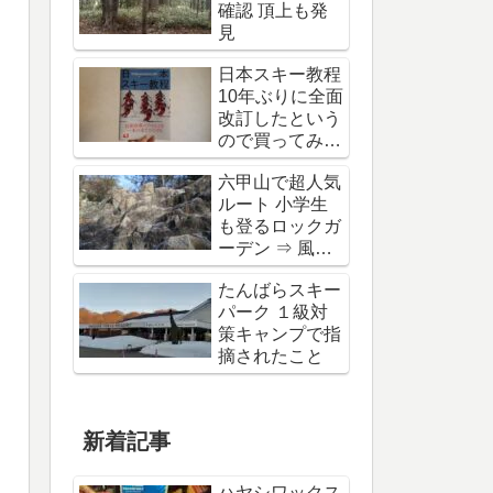
確認 頂上も発
見
日本スキー教程
10年ぶりに全面
改訂したという
ので買ってみ
た。
六甲山で超人気
ルート 小学生
も登るロックガ
ーデン ⇒ 風吹
岩へ
たんばらスキー
パーク １級対
策キャンプで指
摘されたこと
新着記事
ハヤシワックス