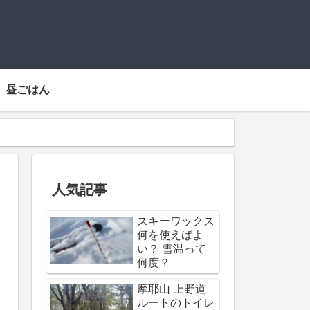
昼ごはん
人気記事
スキーワックス
何を使えばよ
い？ 雪温って
何度？
摩耶山 上野道
ルートのトイレ