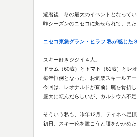
還暦後、冬の最大のイベントとなってい
昨シーズンのニセコに魅せられて、また
ニセコ東急グラン・ヒラフ 私が感じた
スキー好きジジイ４人。
ドラム
（60歳）と
トマト
（61歳）と
レ
毎年恒例となった、お気楽スキールアー
今回は、レオナルドが直前に腕を骨折し
盛大に転んだらしいが、カルシウム不足
そういう私も、昨年12月、テイネへ足
初日、スキー靴を履こうと腰をかがめた