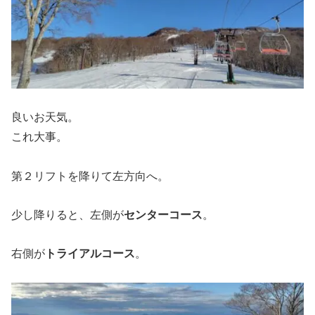
良いお天気。
これ大事。
第２リフトを降りて左方向へ。
少し降りると、左側が
センターコース
。
右側が
トライアルコース
。